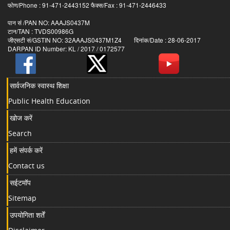
फोण/Phone : 91-471-2443152 फैक्स/Fax : 91-471-2446433
पान सं /PAN NO: AAAJS0437M
टान/TAN : TVDS00986G
जीएसटी सं/GSTIN NO: 32AAAJS0437M1Z4 दिनांक/Date : 28-06-2017
DARPAN ID Number: KL / 2017 / 0172577
सार्वजनिक स्वास्थ शिक्षा
Public Health Education
खोज करें
Search
हमें संपर्क करें
Contact us
सईटमॉप
Sitemap
उपयोगिता शर्तें