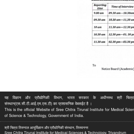
यह विज्ञान और प्रौद्योगिकी विभाग, भारत सरकार के अधीनस्थ श्री चित्रा ति
संस्थान(एस.सी.टी.आई.एम.एस.टी) का प्रशासनिक वेबसईट है ।
This is the official Website of Sree Chitra Tirunal Institute for Medical S
of Science & Technology, Government of India.
श्री चित्रा तिरुनाल आयुर्विज्ञान और प्रौद्योगिकी संस्थान, तिरुवनन्त
Sree Chitra Tirunal Institute for Medical Sciences & Technology, Trivandrum