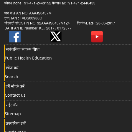
फोण/Phone : 91-471-2443152 फैक्स/Fax : 91-471-2446433
पान सं /PAN NO: AAAJS0437M
टान/TAN : TVDS00986G
जीएसटी सं/GSTIN NO: 32AAAJS0437M1Z4 दिनांक/Date : 28-06-2017
DARPAN ID Number: KL / 2017 / 0172577
सार्वजनिक स्वास्थ शिक्षा
Public Health Education
खोज करें
Search
हमें संपर्क करें
Contact us
सईटमॉप
Sitemap
उपयोगिता शर्तें