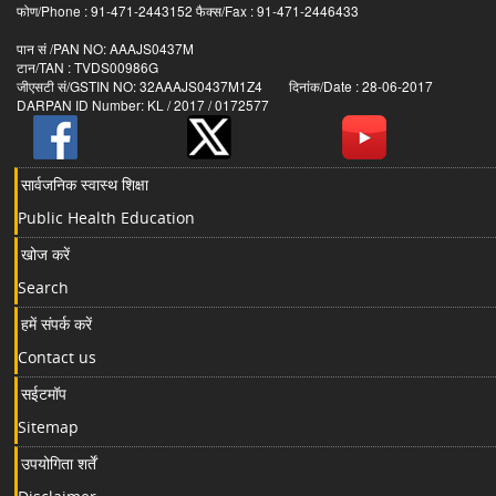
फोण/Phone : 91-471-2443152 फैक्स/Fax : 91-471-2446433
पान सं /PAN NO: AAAJS0437M
टान/TAN : TVDS00986G
जीएसटी सं/GSTIN NO: 32AAAJS0437M1Z4 दिनांक/Date : 28-06-2017
DARPAN ID Number: KL / 2017 / 0172577
सार्वजनिक स्वास्थ शिक्षा
Public Health Education
खोज करें
Search
हमें संपर्क करें
Contact us
सईटमॉप
Sitemap
उपयोगिता शर्तें