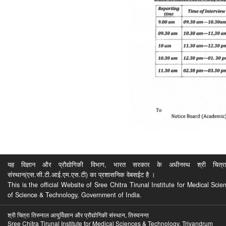
यह विज्ञान और प्रौद्योगिकी विभाग, भारत सरकार के अधीनस्थ श्री चित्रा ति
संस्थान(एस.सी.टी.आई.एम.एस.टी) का प्रशासनिक वेबसईट है ।
This is the official Website of Sree Chitra Tirunal Institute for Medical S
of Science & Technology, Government of India.
श्री चित्रा तिरुनाल आयुर्विज्ञान और प्रौद्योगिकी संस्थान, तिरुवनन्त
Sree Chitra Tirunal Institute for Medical Sciences & Technology, Trivandrum