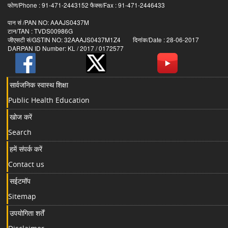
फोण/Phone : 91-471-2443152 फैक्स/Fax : 91-471-2446433
पान सं /PAN NO: AAAJS0437M
टान/TAN : TVDS00986G
जीएसटी सं/GSTIN NO: 32AAAJS0437M1Z4 दिनांक/Date : 28-06-2017
DARPAN ID Number: KL / 2017 / 0172577
सार्वजनिक स्वास्थ शिक्षा
Public Health Education
खोज करें
Search
हमें संपर्क करें
Contact us
सईटमॉप
Sitemap
उपयोगिता शर्तें