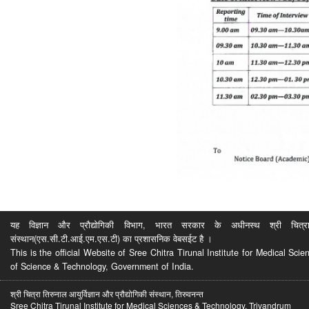
यह विज्ञान और प्रौद्योगिकी विभाग, भारत सरकार के अधीनस्थ श्री चित्रा ति
संस्थान(एस.सी.टी.आई.एम.एस.टी) का प्रशासनिक वेबसईट है ।
This is the official Website of Sree Chitra Tirunal Institute for Medical S
of Science & Technology, Government of India.
श्री चित्रा तिरुनाल आयुर्विज्ञान और प्रौद्योगिकी संस्थान, तिरुवनन्त
Sree Chitra Tirunal Institute for Medical Sciences & Technology, Trivandrum