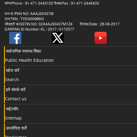
फोण/Phone : 91-471-2443152 फैक्स/Fax : 91-471-2446433
पान सं /PAN NO: AAAJS0437M
टान/TAN : TVDS00986G
जीएसटी सं/GSTIN NO: 32AAAJS0437M1Z4 दिनांक/Date : 28-06-2017
DARPAN ID Number: KL / 2017 / 0172577
सार्वजनिक स्वास्थ शिक्षा
Public Health Education
खोज करें
Search
हमें संपर्क करें
Contact us
सईटमॉप
Sitemap
उपयोगिता शर्तें