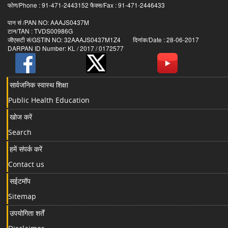
फोण/Phone : 91-471-2443152 फैक्स/Fax : 91-471-2446433
पान सं /PAN NO: AAAJS0437M
टान/TAN : TVDS00986G
जीएसटी सं/GSTIN NO: 32AAAJS0437M1Z4 दिनांक/Date : 28-06-2017
DARPAN ID Number: KL / 2017 / 0172577
सार्वजनिक स्वास्थ शिक्षा
Public Health Education
खोज करें
Search
हमें संपर्क करें
Contact us
सईटमॉप
Sitemap
उपयोगिता शर्तें