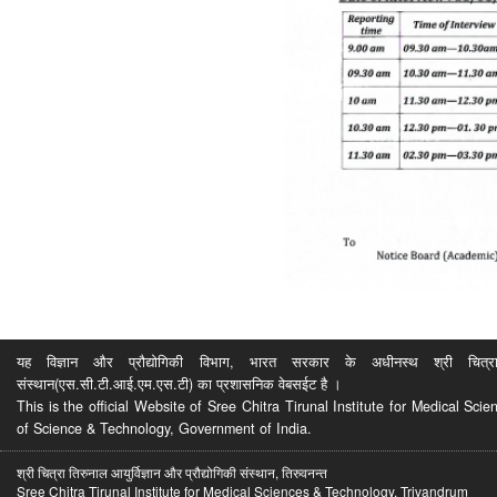
यह विज्ञान और प्रौद्योगिकी विभाग, भारत सरकार के अधीनस्थ श्री चित्रा ति
संस्थान(एस.सी.टी.आई.एम.एस.टी) का प्रशासनिक वेबसईट है ।
This is the official Website of Sree Chitra Tirunal Institute for Medical S
of Science & Technology, Government of India.
श्री चित्रा तिरुनाल आयुर्विज्ञान और प्रौद्योगिकी संस्थान, तिरुवनन्त
Sree Chitra Tirunal Institute for Medical Sciences & Technology, Trivandrum