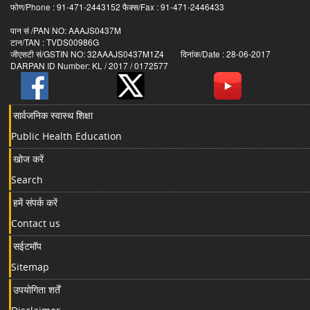
फोण/Phone : 91-471-2443152 फैक्स/Fax : 91-471-2446433
पान सं /PAN NO: AAAJS0437M
टान/TAN : TVDS00986G
जीएसटी सं/GSTIN NO: 32AAAJS0437M1Z4 दिनांक/Date : 28-06-2017
DARPAN ID Number: KL / 2017 / 0172577
सार्वजनिक स्वास्थ शिक्षा
Public Health Education
खोज करें
Search
हमें संपर्क करें
Contact us
सईटमॉप
Sitemap
उपयोगिता शर्तें