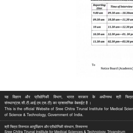
यह विज्ञान और प्रौद्योगिकी विभाग, भारत सरकार के अधीनस्थ श्री चित्रा ति
संस्थान(एस.सी.टी.आई.एम.एस.टी) का प्रशासनिक वेबसईट है ।
This is the official Website of Sree Chitra Tirunal Institute for Medical S
of Science & Technology, Government of India.
श्री चित्रा तिरुनाल आयुर्विज्ञान और प्रौद्योगिकी संस्थान, तिरुवनन्त
Sree Chitra Tirunal Institute for Medical Sciences & Technology, Trivandrum