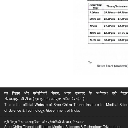
यह विज्ञान और प्रौद्योगिकी विभाग, भारत सरकार के अधीनस्थ श्री चित्रा ति
संस्थान(एस.सी.टी.आई.एम.एस.टी) का प्रशासनिक वेबसईट है ।
This is the official Website of Sree Chitra Tirunal Institute for Medical S
of Science & Technology, Government of India.
श्री चित्रा तिरुनाल आयुर्विज्ञान और प्रौद्योगिकी संस्थान, तिरुवनन्त
Sree Chitra Tirunal Institute for Medical Sciences & Technology, Trivandrum