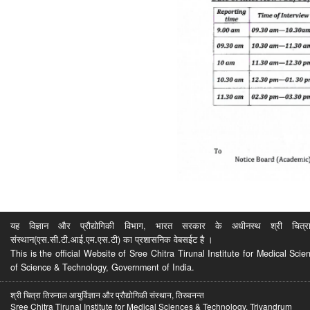
यह विज्ञान और प्रौद्योगिकी विभाग, भारत सरकार के अधीनस्थ श्री चित्रा ति
संस्थान(एस.सी.टी.आई.एम.एस.टी) का प्रशासनिक वेबसईट है ।
This is the official Website of Sree Chitra Tirunal Institute for Medical S
of Science & Technology, Government of India.
श्री चित्रा तिरुनाल आयुर्विज्ञान और प्रौद्योगिकी संस्थान, तिरुवनन्त
Sree Chitra Tirunal Institute for Medical Sciences & Technology, Trivandrum