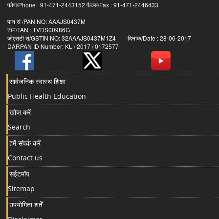
फोण/Phone : 91-471-2443152 फैक्स/Fax : 91-471-2446433
पान सं /PAN NO: AAAJS0437M
टान/TAN : TVDS00986G
जीएसटी सं/GSTIN NO: 32AAAJS0437M1Z4 दिनांक/Date : 28-06-2017
DARPAN ID Number: KL / 2017 / 0172577
सार्वजनिक स्वास्थ शिक्षा
Public Health Education
खोज करें
Search
हमें संपर्क करें
Contact us
सईटमॉप
Sitemap
उपयोगिता शर्तें