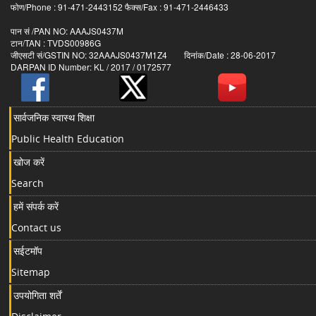
फोण/Phone : 91-471-2443152 फैक्स/Fax : 91-471-2446433
पान सं /PAN NO: AAAJS0437M
टान/TAN : TVDS00986G
जीएसटी सं/GSTIN NO: 32AAAJS0437M1Z4 दिनांक/Date : 28-06-2017
DARPAN ID Number: KL / 2017 / 0172577
सार्वजनिक स्वास्थ शिक्षा
Public Health Education
खोज करें
Search
हमें संपर्क करें
Contact us
सईटमॉप
Sitemap
उपयोगिता शर्तें