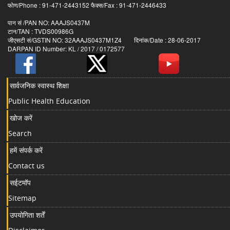
फोण/Phone : 91-471-2443152 फैक्स/Fax : 91-471-2446433
पान सं /PAN NO: AAAJS0437M
टान/TAN : TVDS00986G
जीएसटी सं/GSTIN NO: 32AAAJS0437M1Z4 दिनांक/Date : 28-06-2017
DARPAN ID Number: KL / 2017 / 0172577
सार्वजनिक स्वास्थ शिक्षा
Public Health Education
खोज करें
Search
हमें संपर्क करें
Contact us
सईटमॉप
Sitemap
उपयोगिता शर्तें