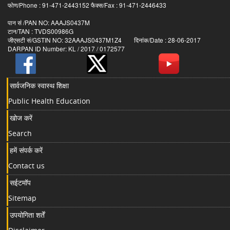
फोण/Phone : 91-471-2443152 फैक्स/Fax : 91-471-2446433
पान सं /PAN NO: AAAJS0437M
टान/TAN : TVDS00986G
जीएसटी सं/GSTIN NO: 32AAAJS0437M1Z4 दिनांक/Date : 28-06-2017
DARPAN ID Number: KL / 2017 / 0172577
सार्वजनिक स्वास्थ शिक्षा
Public Health Education
खोज करें
Search
हमें संपर्क करें
Contact us
सईटमॉप
Sitemap
उपयोगिता शर्तें