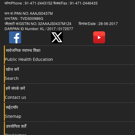
फोण/Phone : 91-471-2443152 फैक्स/Fax : 91-471-2446433
पान सं /PAN NO: AAAJS0437M
टान/TAN : TVDS00986G
जीएसटी सं/GSTIN NO: 32AAAJS0437M1Z4 दिनांक/Date : 28-06-2017
DARPAN ID Number: KL / 2017 / 0172577
सार्वजनिक स्वास्थ शिक्षा
Public Health Education
खोज करें
Search
हमें संपर्क करें
Contact us
सईटमॉप
Sitemap
उपयोगिता शर्तें