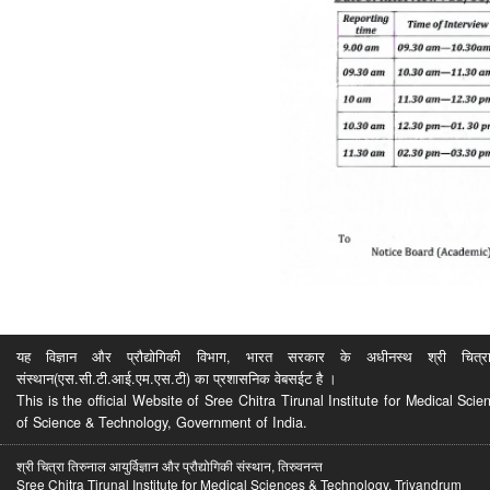
यह विज्ञान और प्रौद्योगिकी विभाग, भारत सरकार के अधीनस्थ श्री चित्रा ति
संस्थान(एस.सी.टी.आई.एम.एस.टी) का प्रशासनिक वेबसईट है ।
This is the official Website of Sree Chitra Tirunal Institute for Medical S
of Science & Technology, Government of India.
श्री चित्रा तिरुनाल आयुर्विज्ञान और प्रौद्योगिकी संस्थान, तिरुवनन्त
Sree Chitra Tirunal Institute for Medical Sciences & Technology, Trivandrum