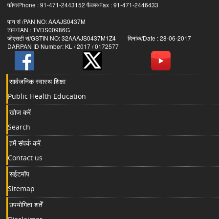
फोण/Phone : 91-471-2443152 फैक्स/Fax : 91-471-2446433
पान सं /PAN NO: AAAJS0437M
टान/TAN : TVDS00986G
जीएसटी सं/GSTIN NO: 32AAAJS0437M1Z4 दिनांक/Date : 28-06-2017
DARPAN ID Number: KL / 2017 / 0172577
सार्वजनिक स्वास्थ शिक्षा
Public Health Education
खोज करें
Search
हमें संपर्क करें
Contact us
सईटमॉप
Sitemap
उपयोगिता शर्तें