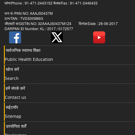
फोण/Phone : 91-471-2443152 फैक्स/Fax : 91-471-2446433
पान सं /PAN NO: AAAJS0437M
टान/TAN : TVDS00986G
जीएसटी सं/GSTIN NO: 32AAAJS0437M1Z4 दिनांक/Date : 28-06-2017
DARPAN ID Number: KL / 2017 / 0172577
सार्वजनिक स्वास्थ शिक्षा
Public Health Education
खोज करें
Search
हमें संपर्क करें
Contact us
सईटमॉप
Sitemap
उपयोगिता शर्तें