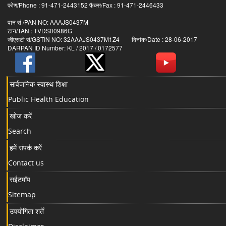
फोण/Phone : 91-471-2443152 फैक्स/Fax : 91-471-2446433
पान सं /PAN NO: AAAJS0437M
टान/TAN : TVDS00986G
जीएसटी सं/GSTIN NO: 32AAAJS0437M1Z4 दिनांक/Date : 28-06-2017
DARPAN ID Number: KL / 2017 / 0172577
सार्वजनिक स्वास्थ शिक्षा
Public Health Education
खोज करें
Search
हमें संपर्क करें
Contact us
सईटमॉप
Sitemap
उपयोगिता शर्तें