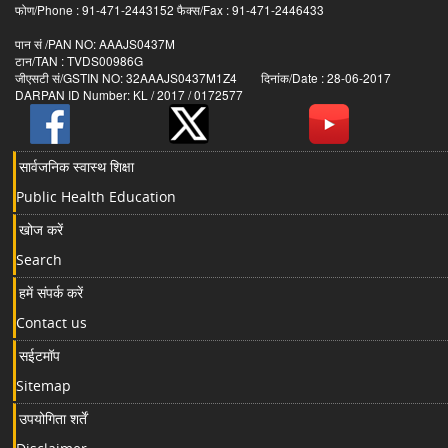
फोण/Phone : 91-471-2443152 फैक्स/Fax : 91-471-2446433
पान सं /PAN NO: AAAJS0437M
टान/TAN : TVDS00986G
जीएसटी सं/GSTIN NO: 32AAAJS0437M1Z4 दिनांक/Date : 28-06-2017
DARPAN ID Number: KL / 2017 / 0172577
सार्वजनिक स्वास्थ शिक्षा
Public Health Education
खोज करें
Search
हमें संपर्क करें
Contact us
सईटमॉप
Sitemap
उपयोगिता शर्तें