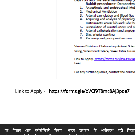
Link to Apply -
https://forms.gle/bVCf9T8mc8AJ3pqe7
यह विज्ञान और प्रौद्योगिकी विभाग, भारत सरकार के अधीनस्थ श्री चित्रा ति