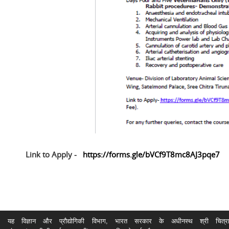
Link to Apply -
https://forms.gle/bVCf9T8mc8AJ3pqe7
यह विज्ञान और प्रौद्योगिकी विभाग, भारत सरकार के अधीनस्थ श्री चित्रा ति