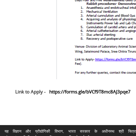
Link to Apply -
https://forms.gle/bVCf9T8mc8AJ3pqe7
यह विज्ञान और प्रौद्योगिकी विभाग, भारत सरकार के अधीनस्थ श्री चित्रा ति