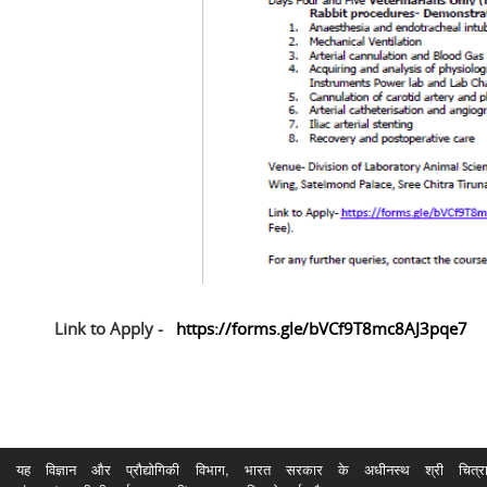
Link to Apply -
https://forms.gle/bVCf9T8mc8AJ3pqe7
यह विज्ञान और प्रौद्योगिकी विभाग, भारत सरकार के अधीनस्थ श्री चित्रा ति