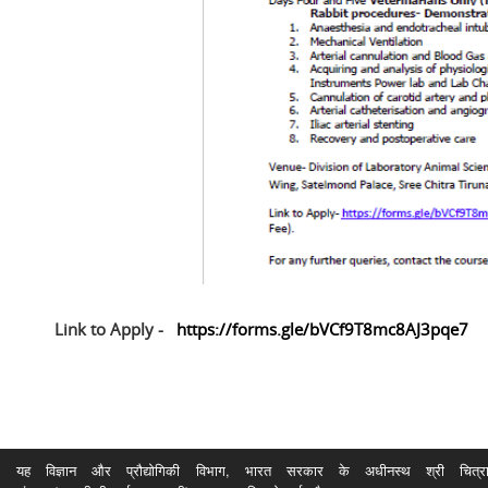
Link to Apply -
https://forms.gle/bVCf9T8mc8AJ3pqe7
यह विज्ञान और प्रौद्योगिकी विभाग, भारत सरकार के अधीनस्थ श्री चित्रा ति