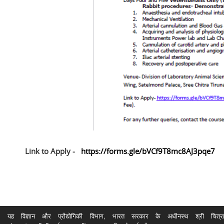
Link to Apply -
https://forms.gle/bVCf9T8mc8AJ3pqe7
यह विज्ञान और प्रौद्योगिकी विभाग, भारत सरकार के अधीनस्थ श्री चित्रा ति