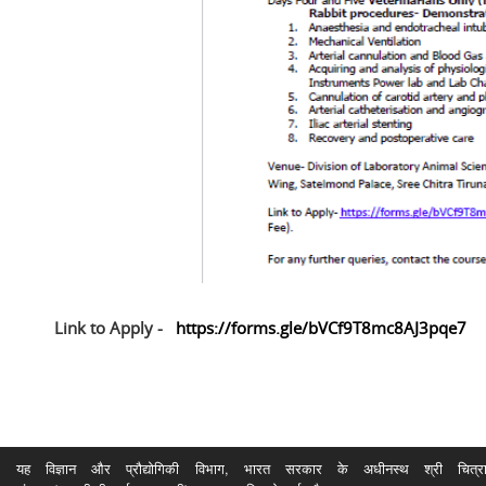
Link to Apply -
https://forms.gle/bVCf9T8mc8AJ3pqe7
यह विज्ञान और प्रौद्योगिकी विभाग, भारत सरकार के अधीनस्थ श्री चित्रा ति