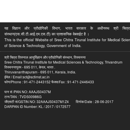
यह विज्ञान और प्रौद्योगिकी विभाग, भारत सरकार के अधीनस्थ श्री चित्रा ति
संस्थान(एस.सी.टी.आई.एम.एस.टी) का प्रशासनिक वेबसईट है ।
This is the official Website of Sree Chitra Tirunal Institute for Medical S
of Science & Technology, Government of India.
श्री चित्रा तिरुनाल आयुर्विज्ञान और प्रौद्योगिकी संस्थान, तिरुवनन्त
Sree Chitra Tirunal Institute for Medical Sciences & Technology, Trivandrum
तिरुवनन्तपुरम - 695 011, केरल, भारत .
Thiruvananthapuram - 695 011, Kerala, India.
ईमेल / Email:sct@sctimst.ac.in
फोण/Phone : 91-471-2443152 फैक्स/Fax : 91-471-2446433
पान सं /PAN NO: AAAJS0437M
टान/TAN : TVDS00986G
जीएसटी सं/GSTIN NO: 32AAAJS0437M1Z4 दिनांक/Date : 28-06-2017
DARPAN ID Number: KL / 2017 / 0172577