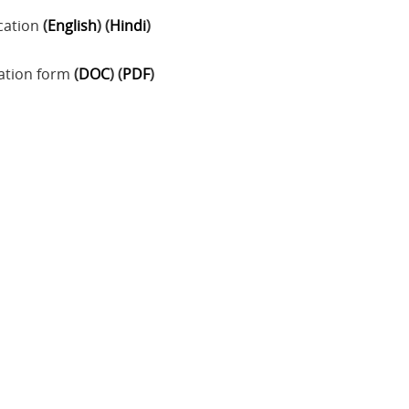
cation
(
English
) (
Hindi
)
ation form
(
DOC
) (
PDF
)