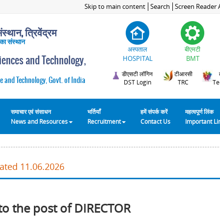
Skip to main content
Search
Screen Reader 
स्थान, त्रिवेंद्रम
 का संस्थान
अस्पताल
बीएमटी
ciences and Technology,
HOSPITAL
BMT
डीएसटी लॉगिन
टीआरसी
e and Technology, Govt. of India
DST Login
TRC
Te
समाचार एवं संसाधन
भर्तियाँ
हमें संपर्क करें
महत्वपूर्ण लिंक
News and Resources
Recruitment
Contact Us
Important L
dated 11.06.2026
to the post of DIRECTOR