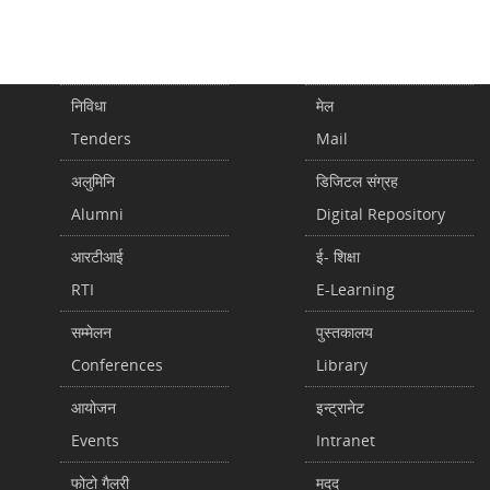
निविधा
मेल
Tenders
Mail
अलुमिनि
डिजिटल संग्रह
Alumni
Digital Repository
आरटीआई
ई- शिक्षा
RTI
E-Learning
सम्मेलन
पुस्तकालय
Conferences
Library
आयोजन
इन्ट्रानेट
Events
Intranet
फोटो गैलरी
मदद