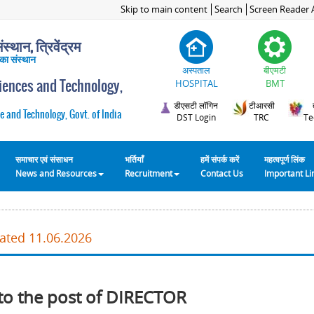
Skip to main content
Search
Screen Reader 
स्थान, त्रिवेंद्रम
 का संस्थान
अस्पताल
बीएमटी
ciences and Technology,
HOSPITAL
BMT
डीएसटी लॉगिन
टीआरसी
e and Technology, Govt. of India
DST Login
TRC
Te
समाचार एवं संसाधन
भर्तियाँ
हमें संपर्क करें
महत्वपूर्ण लिंक
News and Resources
Recruitment
Contact Us
Important L
dated 11.06.2026
to the post of DIRECTOR