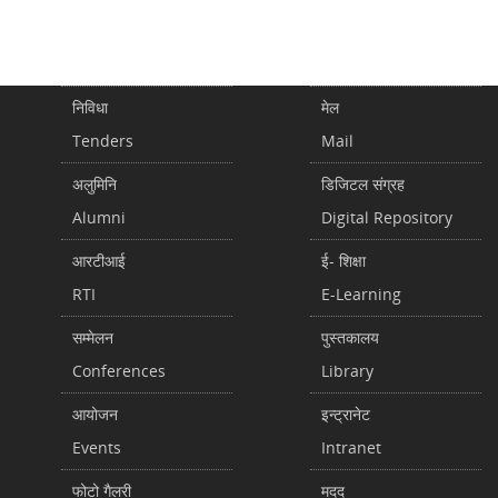
निविधा
मेल
Tenders
Mail
अलुमिनि
डिजिटल संग्रह
Alumni
Digital Repository
आरटीआई
ई- शिक्षा
RTI
E-Learning
सम्मेलन
पुस्तकालय
Conferences
Library
आयोजन
इन्ट्रानेट
Events
Intranet
फोटो गैलरी
मदद