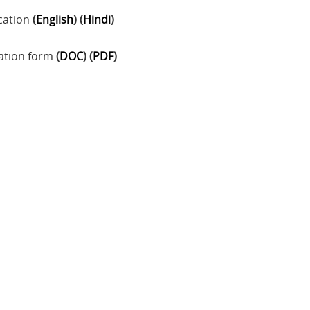
cation
(
English
) (
Hindi
)
ation form
(
DOC
) (
PDF
)