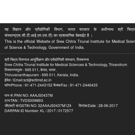
यह विज्ञान और प्रौद्योगिकी विभाग, भारत सरकार के अधीनस्थ श्री चित्रा ति
संस्थान(एस.सी.टी.आई.एम.एस.टी) का प्रशासनिक वेबसईट है ।
This is the official Website of Sree Chitra Tirunal Institute for Medical S
of Science & Technology, Government of India.
श्री चित्रा तिरुनाल आयुर्विज्ञान और प्रौद्योगिकी संस्थान, तिरुवनन्त
Sree Chitra Tirunal Institute for Medical Sciences & Technology, Trivandrum
तिरुवनन्तपुरम - 695 011, केरल, भारत .
Thiruvananthapuram - 695 011, Kerala, India.
ईमेल / Email:sct@sctimst.ac.in
फोण/Phone : 91-471-2443152 फैक्स/Fax : 91-471-2446433
पान सं /PAN NO: AAAJS0437M
टान/TAN : TVDS00986G
जीएसटी सं/GSTIN NO: 32AAAJS0437M1Z4 दिनांक/Date : 28-06-2017
DARPAN ID Number: KL / 2017 / 0172577