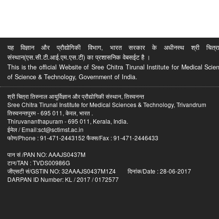
यह विज्ञान और प्रौद्योगिकी विभाग, भारत सरकार के अधीनस्थ श्री चित्रा ति
संस्थान(एस.सी.टी.आई.एम.एस.टी) का प्रशासनिक वेबसईट है ।
This is the official Website of Sree Chitra Tirunal Institute for Medical S
of Science & Technology, Government of India.
श्री चित्रा तिरुनाल आयुर्विज्ञान और प्रौद्योगिकी संस्थान, तिरुवनन्त
Sree Chitra Tirunal Institute for Medical Sciences & Technology, Trivandrum
तिरुवनन्तपुरम - 695 011, केरल, भारत .
Thiruvananthapuram - 695 011, Kerala, India.
ईमेल / Email:sct@sctimst.ac.in
फोण/Phone : 91-471-2443152 फैक्स/Fax : 91-471-2446433
पान सं /PAN NO: AAAJS0437M
टान/TAN : TVDS00986G
जीएसटी सं/GSTIN NO: 32AAAJS0437M1Z4 दिनांक/Date : 28-06-2017
DARPAN ID Number: KL / 2017 / 0172577