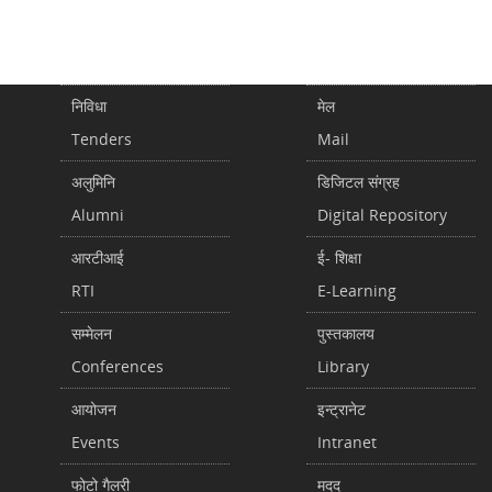
निविधा
मेल
Tenders
Mail
अलुमिनि
डिजिटल संग्रह
Alumni
Digital Repository
आरटीआई
ई- शिक्षा
RTI
E-Learning
सम्मेलन
पुस्तकालय
Conferences
Library
आयोजन
इन्ट्रानेट
Events
Intranet
फोटो गैलरी
मदद