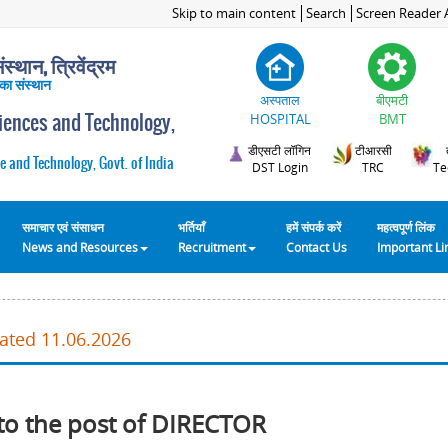
Skip to main content
Search
Screen Reader 
स्थान, त्रिवेंद्रम
 का संस्थान
अस्पताल
बीएमटी
ciences and Technology,
HOSPITAL
BMT
डीएसटी लॉगिन
टीआरसी
e and Technology, Govt. of India
DST Login
TRC
Te
समाचार एवं संसाधन
भर्तियाँ
हमें संपर्क करें
महत्वपूर्ण लिंक
News and Resources
Recruitment
Contact Us
Important L
dated 11.06.2026
to the post of DIRECTOR