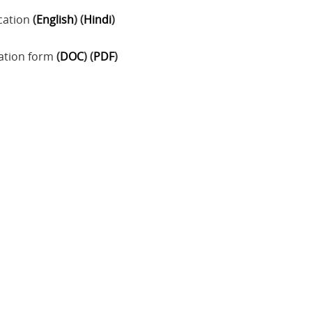
cation
(
English
) (
Hindi
)
ation form
(
DOC
) (
PDF
)