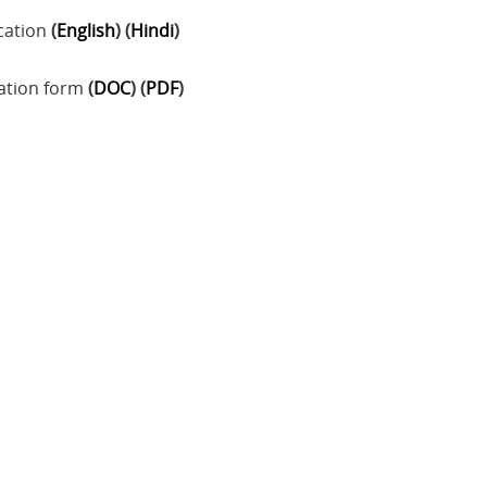
cation
(
English
) (
Hindi
)
ation form
(
DOC
) (
PDF
)