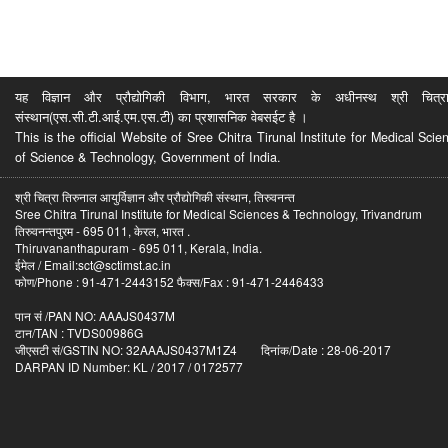
यह विज्ञान और प्रौद्योगिकी विभाग, भारत सरकार के अधीनस्थ श्री चित्रा ति
संस्थान(एस.सी.टी.आई.एम.एस.टी) का प्रशासनिक वेबसईट है ।
This is the official Website of Sree Chitra Tirunal Institute for Medical S
of Science & Technology, Government of India.
श्री चित्रा तिरुनाल आयुर्विज्ञान और प्रौद्योगिकी संस्थान, तिरुवनन्त
Sree Chitra Tirunal Institute for Medical Sciences & Technology, Trivandrum
तिरुवनन्तपुरम - 695 011, केरल, भारत .
Thiruvananthapuram - 695 011, Kerala, India.
ईमेल / Email:sct@sctimst.ac.in
फोण/Phone : 91-471-2443152 फैक्स/Fax : 91-471-2446433
पान सं /PAN NO: AAAJS0437M
टान/TAN : TVDS00986G
जीएसटी सं/GSTIN NO: 32AAAJS0437M1Z4 दिनांक/Date : 28-06-2017
DARPAN ID Number: KL / 2017 / 0172577