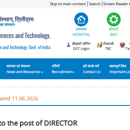
Skip to main content
Search
Screen Reader 
स्थान, त्रिवेंद्रम
 का संस्थान
अस्पताल
बीएमटी
ciences and Technology,
HOSPITAL
BMT
डीएसटी लॉगिन
टीआरसी
e and Technology, Govt. of India
DST Login
TRC
Te
समाचार एवं संसाधन
भर्तियाँ
हमें संपर्क करें
महत्वपूर्ण लिंक
News and Resources
Recruitment
Contact Us
Important L
dated 11.06.2026
to the post of DIRECTOR