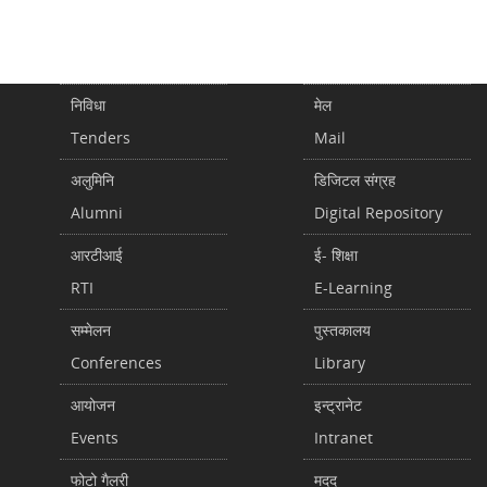
निविधा
मेल
Tenders
Mail
अलुमिनि
डिजिटल संग्रह
Alumni
Digital Repository
आरटीआई
ई- शिक्षा
RTI
E-Learning
सम्मेलन
पुस्तकालय
Conferences
Library
आयोजन
इन्ट्रानेट
Events
Intranet
फोटो गैलरी
मदद