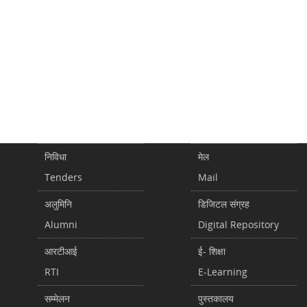
निविधा
मेल
Tenders
Mail
अलुमिनि
डिजिटल संग्रह
Alumni
Digital Repository
आरटीआई
ई- शिक्षा
RTI
E-Learning
सम्मेलन
पुस्तकालय