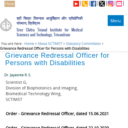
Hindi
श्री चित्रा तिरुनाल आयुर्विज्ञान और प्रौद्योगिकी
Menu
संस्थान, त्रिवेंद्रम
Sree Chitra Tirunal Institute for Medical
Sciences and Technology, Trivandrum
You are here :
Home
>
About SCTIMST
>
Statutory Committees
>
Grievance Redressal Officer for Persons with Disabilities
Grievance Redressal Officer for
Persons with Disabilities
Dr. Jayasree R. S.
Scientist G,
Division of Biophotonics and Imaging,
Biomedical Technology Wing,
SCTIMST
Order - Grievance Redressal Officer, dated 15.06.2021
Order - Grievance Redressal Officer, dated 22.10.2020