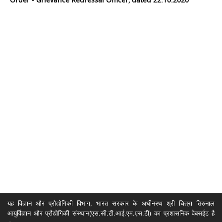
यह विज्ञान और प्रौद्योगिकी विभाग, भारत सरकार के अधीनस्थ श्री चित्रा तिरुनाल
आयुर्विज्ञान और प्रौद्योगिकी संस्थान(एस.सी.टी.आई.एम.एस.टी) का प्रशासनिक वेबसईट है